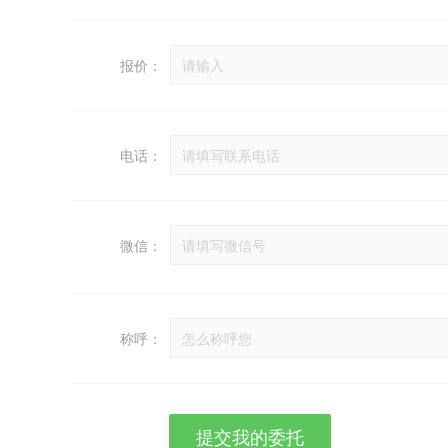
报价：
电话：
微信：
称呼：