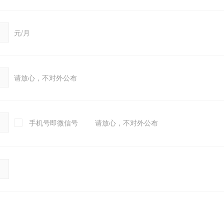
元/月
请放心，不对外公布
手机号即微信号
请放心，不对外公布