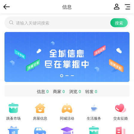
信息
信息
0
商家
0
浏览
0
转发
0
跳蚤市场
房屋信息
同城活动
生活服务
交友征婚