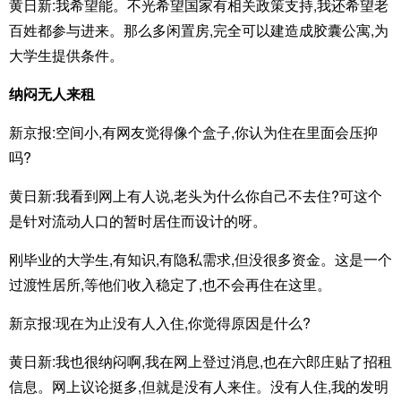
黄日新:我希望能。不光希望国家有相关政策支持,我还希望老
百姓都参与进来。那么多闲置房,完全可以建造成胶囊公寓,为
大学生提供条件。
纳闷无人来租
新京报:空间小,有网友觉得像个盒子,你认为住在里面会压抑
吗?
黄日新:我看到网上有人说,老头为什么你自己不去住?可这个
是针对流动人口的暂时居住而设计的呀。
刚毕业的大学生,有知识,有隐私需求,但没很多资金。这是一个
过渡性居所,等他们收入稳定了,也不会再住在这里。
新京报:现在为止没有人入住,你觉得原因是什么?
黄日新:我也很纳闷啊,我在网上登过消息,也在六郎庄贴了招租
信息。网上议论挺多,但就是没有人来住。没有人住,我的发明