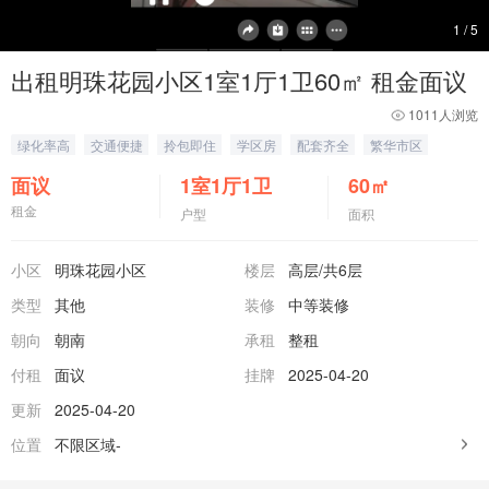
1
/
5
出租明珠花园小区1室1厅1卫60㎡ 租金面议
1011人浏览
绿化率高
交通便捷
拎包即住
学区房
配套齐全
繁华市区
面议
1室1厅1卫
60
㎡
租金
户型
面积
小区
明珠花园小区
楼层
高层
/共6层
类型
其他
装修
中等装修
朝向
朝南
承租
整租
付租
面议
挂牌
2025-04-20
更新
2025-04-20
位置
不限区域-