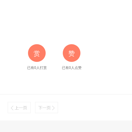
赏
赞
已有0人打赏
已有
0
人点赞