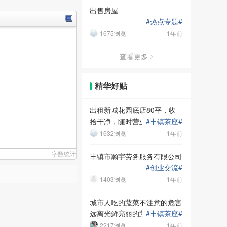
出售房屋
#
热点专题
#
1675浏览
1年前
查看更多
精华好贴
出租新城花园底店80平，收
拾干净，随时营业
#
丰镇茶座
#
1632浏览
1年前
字数统计
丰镇市瀚宇劳务服务有限公司
#
创业交流
#
1403浏览
1年前
城市人吃的蔬菜不注意的危害
远离光鲜亮丽的蔬菜水潜在危
#
丰镇茶座
#
害
2217浏览
1年前