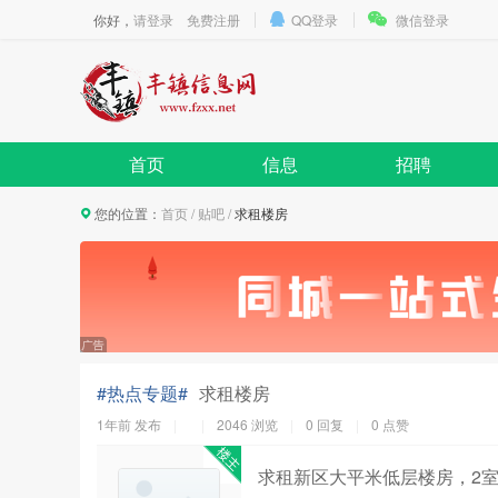
你好，
请登录
免费注册
QQ登录
微信登录
首页
信息
招聘
您的位置：
首页
/
贴吧
/
求租楼房
#热点专题#
求租楼房
1年前
发布
2046 浏览
0 回复
0
点赞
求租新区大平米低层楼房，2