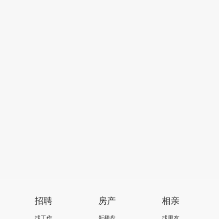
招聘
房产
相亲
找工作
新楼盘
找男友