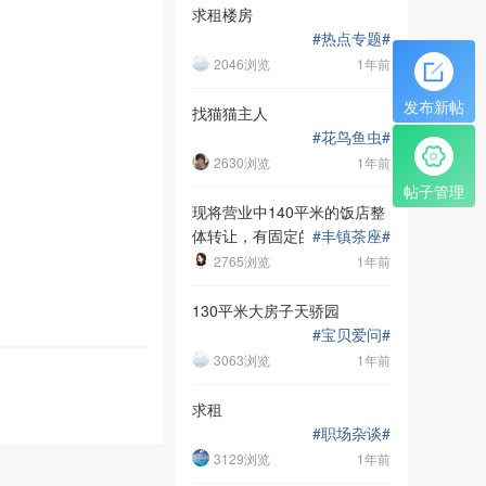
求租楼房
#
热点专题
#
2046浏览
1年前
发布新帖
找猫猫主人
#
花鸟鱼虫
#
2630浏览
1年前
帖子管理
现将营业中140平米的饭店整
体转让，有固定的客源接手即
#
丰镇茶座
#
可盈利，位于丽苑餐饮一条街
2765浏览
1年前
黄金地段.非诚勿扰 联系电话
13191580796
130平米大房子天骄园
#
宝贝爱问
#
3063浏览
1年前
求租
#
职场杂谈
#
3129浏览
1年前