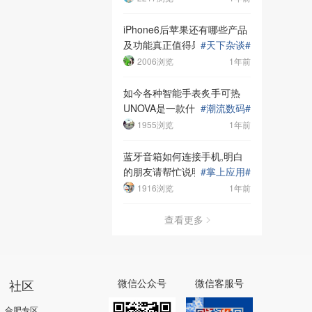
iPhone6后苹果还有哪些产品
及功能真正值得果粉们期待？
#
天下杂谈
#
2006浏览
1年前
如今各种智能手表炙手可热
UNOVA是一款什么样的智能
#
潮流数码
#
手表？
1955浏览
1年前
蓝牙音箱如何连接手机,明白
的朋友请帮忙说明一下如何设
#
掌上应用
#
置
1916浏览
1年前
查看更多
社区
微信公众号
微信客服号
合肥专区